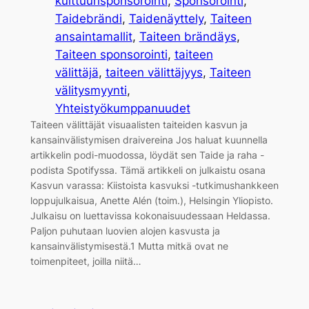
kulttuurisponsorointi
, 
Sponsorointi
, 
Taidebrändi
, 
Taidenäyttely
, 
Taiteen
ansaintamallit
, 
Taiteen brändäys
, 
Taiteen sponsorointi
, 
taiteen
välittäjä
, 
taiteen välittäjyys
, 
Taiteen
välitysmyynti
, 
Yhteistyökumppanuudet
Taiteen välittäjät visuaalisten taiteiden kasvun ja
kansainvälistymisen draivereina Jos haluat kuunnella
artikkelin podi-muodossa, löydät sen Taide ja raha -
podista Spotifyssa. Tämä artikkeli on julkaistu osana
Kasvun varassa: Kiistoista kasvuksi -tutkimushankkeen
loppujulkaisua, Anette Alén (toim.), Helsingin Yliopisto.
Julkaisu on luettavissa kokonaisuudessaan Heldassa.
Paljon puhutaan luovien alojen kasvusta ja
kansainvälistymisestä.1 Mutta mitkä ovat ne
toimenpiteet, joilla niitä…