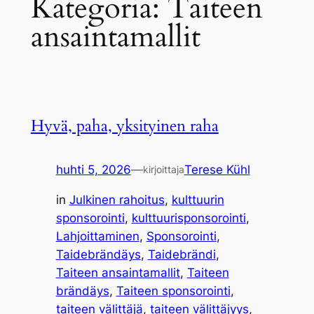
Kategoria:
Taiteen
ansaintamallit
Hyvä, paha, yksityinen raha
huhti 5, 2026
—
Terese Kühl
kirjoittaja
in
Julkinen rahoitus
, 
kulttuurin
sponsorointi
, 
kulttuurisponsorointi
, 
Lahjoittaminen
, 
Sponsorointi
, 
Taidebrändäys
, 
Taidebrändi
, 
Taiteen ansaintamallit
, 
Taiteen
brändäys
, 
Taiteen sponsorointi
, 
taiteen välittäjä
, 
taiteen välittäjyys
, 