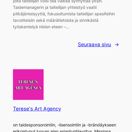
joita taiteilijan voisi olla vaikea synnyttää yksin.
Taidemanagerin ja taiteilijan yhteistyö vaatii
pitkäjänteisyyttä, fokusoitumista taiteilijan spesifeihin
tavoitteisiin sekä määrätietoista ja sinnikästä
työskentelyä niiden eteen –…
Seuraava sivu
→
Terese's Art Agency
on taidesponsorointiin, -lisensointiin ja -brändäykseen
erikoistunut luovan alan asiantuntijayritys. Missiona