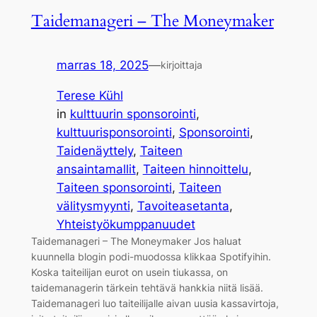
Taidemanageri – The Moneymaker
marras 18, 2025
—
kirjoittaja
Terese Kühl
in
kulttuurin sponsorointi
, 
kulttuurisponsorointi
, 
Sponsorointi
, 
Taidenäyttely
, 
Taiteen
ansaintamallit
, 
Taiteen hinnoittelu
, 
Taiteen sponsorointi
, 
Taiteen
välitysmyynti
, 
Tavoiteasetanta
, 
Yhteistyökumppanuudet
Taidemanageri – The Moneymaker Jos haluat
kuunnella blogin podi-muodossa klikkaa Spotifyihin.
Koska taiteilijan eurot on usein tiukassa, on
taidemanagerin tärkein tehtävä hankkia niitä lisää.
Taidemanageri luo taiteilijalle aivan uusia kassavirtoja,