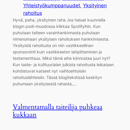
Yhteistyökumppanuudet
, 
Yksityinen
rahoitus
Hyvä, paha, yksityinen raha Jos haluat kuunnella
blogin podi-muodossa klikkaa Spotifyihin. Kun
puhutaan taiteen varainhankinnasta puhutaan
nimenomaan yksityisen rahoituksen hankkimisesta.
Yksityistä rahoitusta on niin vastikkeellinen
sponsorointi kuin vastikkeeton lahjoittaminen ja
testamenttaus. Miksi tämä aihe kiinnostaa juuri nyt?
Kun taide- ja kulttuurialan julkista rahoitusta leikataan
kohdistuvat katseet nyt vaihtoehtoisiin
rahoituslähteisiin. Tässä blogitekstissä keskityn
puhumaan yksityisestä rahasta,…
Valmentamalla taiteilija puhkeaa
kukkaan