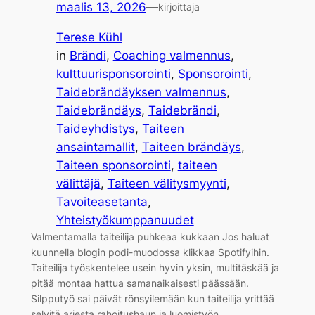
maalis 13, 2026
—
kirjoittaja
Terese Kühl
in
Brändi
, 
Coaching valmennus
, 
kulttuurisponsorointi
, 
Sponsorointi
, 
Taidebrändäyksen valmennus
, 
Taidebrändäys
, 
Taidebrändi
, 
Taideyhdistys
, 
Taiteen
ansaintamallit
, 
Taiteen brändäys
, 
Taiteen sponsorointi
, 
taiteen
välittäjä
, 
Taiteen välitysmyynti
, 
Tavoiteasetanta
, 
Yhteistyökumppanuudet
Valmentamalla taiteilija puhkeaa kukkaan Jos haluat
kuunnella blogin podi-muodossa klikkaa Spotifyihin.
Taiteilija työskentelee usein hyvin yksin, multitäskää ja
pitää montaa hattua samanaikaisesti päässään.
Silpputyö sai päivät rönsyilemään kun taiteilija yrittää
selvitä arjesta rahoitushaun ja luomistyön