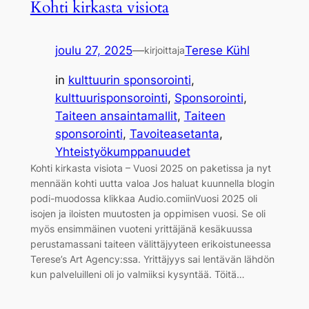
Kohti kirkasta visiota
joulu 27, 2025
—
Terese Kühl
kirjoittaja
in
kulttuurin sponsorointi
, 
kulttuurisponsorointi
, 
Sponsorointi
, 
Taiteen ansaintamallit
, 
Taiteen
sponsorointi
, 
Tavoiteasetanta
, 
Yhteistyökumppanuudet
Kohti kirkasta visiota – Vuosi 2025 on paketissa ja nyt
mennään kohti uutta valoa Jos haluat kuunnella blogin
podi-muodossa klikkaa Audio.comiinVuosi 2025 oli
isojen ja iloisten muutosten ja oppimisen vuosi. Se oli
myös ensimmäinen vuoteni yrittäjänä kesäkuussa
perustamassani taiteen välittäjyyteen erikoistuneessa
Terese’s Art Agency:ssa. Yrittäjyys sai lentävän lähdön
kun palveluilleni oli jo valmiiksi kysyntää. Töitä…