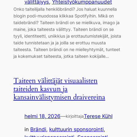
välittäjyys
, 
Yhteistyökumppanuudet
Onko taiteilijalla henkilöbrändi? Jos haluat kuunnella
blogin podi-muodossa klikkaa Spotifyihin. Mikä on
taidebrändi? Taiteen brändi on se mielikuva, imago ja
maine, joka taiteesta välittyy. Taiteen brändi on se
tyyli, identiteetti, uniikkius ja erottautumistekijät, joista
taide tunnistetaan ja ja joilla se erottuu muusta
taiteesta. Taiteen brändi on ne mielleyhtymät, tunteet
ja kokemukset taiteesta, jotka taiteen kokijalle…
Taiteen välittäjät visuaalisten
taiteiden kasvun ja
kansainvälistymisen draivereina
helmi 18, 2026
—
Terese Kühl
kirjoittaja
in
Brändi
, 
kulttuurin sponsorointi
, 