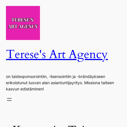
Siirry
sisältöön
Terese's Art Agency
on taidesponsorointiin, -lisensointiin ja -brändäykseen
erikoistunut luovan alan asiantuntijayritys. Missiona taiteen
kasvun edistäminen!