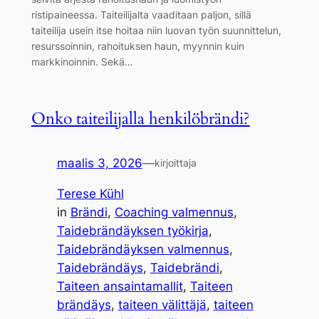
ristipaineessa. Taiteilijalta vaaditaan paljon, sillä
taiteilija usein itse hoitaa niin luovan työn suunnittelun,
resurssoinnin, rahoituksen haun, myynnin kuin
markkinoinnin. Sekä…
Onko taiteilijalla henkilöbrändi?
maalis 3, 2026
—
kirjoittaja
Terese Kühl
in
Brändi
, 
Coaching valmennus
, 
Taidebrändäyksen työkirja
, 
Taidebrändäyksen valmennus
, 
Taidebrändäys
, 
Taidebrändi
, 
Taiteen ansaintamallit
, 
Taiteen
brändäys
, 
taiteen välittäjä
, 
taiteen