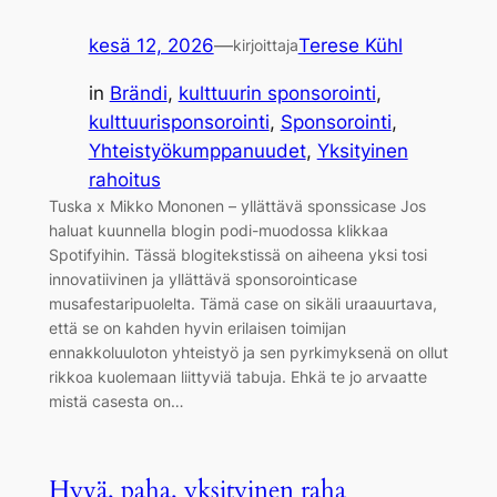
kesä 12, 2026
—
Terese Kühl
kirjoittaja
in
Brändi
, 
kulttuurin sponsorointi
, 
kulttuurisponsorointi
, 
Sponsorointi
, 
Yhteistyökumppanuudet
, 
Yksityinen
rahoitus
Tuska x Mikko Mononen – yllättävä sponssicase Jos
haluat kuunnella blogin podi-muodossa klikkaa
Spotifyihin. Tässä blogitekstissä on aiheena yksi tosi
innovatiivinen ja yllättävä sponsorointicase
musafestaripuolelta. Tämä case on sikäli uraauurtava,
että se on kahden hyvin erilaisen toimijan
ennakkoluuloton yhteistyö ja sen pyrkimyksenä on ollut
rikkoa kuolemaan liittyviä tabuja. Ehkä te jo arvaatte
mistä casesta on…
Hyvä, paha, yksityinen raha