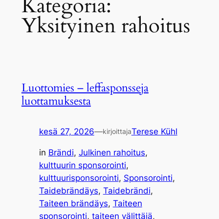
Kategoria:
Yksityinen rahoitus
Luottomies – leffasponsseja
luottamuksesta
kesä 27, 2026
—
Terese Kühl
kirjoittaja
in
Brändi
, 
Julkinen rahoitus
, 
kulttuurin sponsorointi
, 
kulttuurisponsorointi
, 
Sponsorointi
, 
Taidebrändäys
, 
Taidebrändi
, 
Taiteen brändäys
, 
Taiteen
sponsorointi
, 
taiteen välittäjä
, 