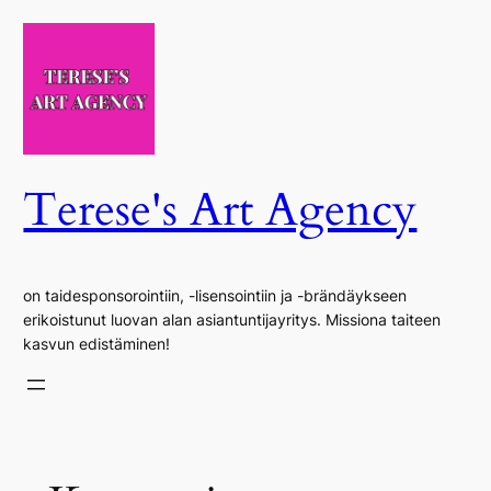
Siirry
sisältöön
Terese's Art Agency
on taidesponsorointiin, -lisensointiin ja -brändäykseen
erikoistunut luovan alan asiantuntijayritys. Missiona taiteen
kasvun edistäminen!