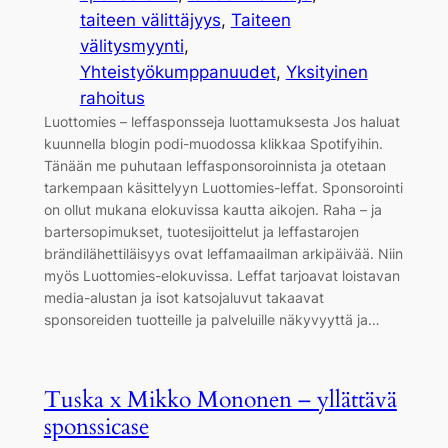
taiteen välittäjyys
, 
Taiteen
välitysmyynti
, 
Yhteistyökumppanuudet
, 
Yksityinen
rahoitus
Luottomies – leffasponsseja luottamuksesta Jos haluat
kuunnella blogin podi-muodossa klikkaa Spotifyihin.
Tänään me puhutaan leffasponsoroinnista ja otetaan
tarkempaan käsittelyyn Luottomies-leffat. Sponsorointi
on ollut mukana elokuvissa kautta aikojen. Raha – ja
bartersopimukset, tuotesijoittelut ja leffastarojen
brändilähettiläisyys ovat leffamaailman arkipäivää. Niin
myös Luottomies-elokuvissa. Leffat tarjoavat loistavan
media-alustan ja isot katsojaluvut takaavat
sponsoreiden tuotteille ja palveluille näkyvyyttä ja…
Tuska x Mikko Mononen – yllättävä
sponssicase