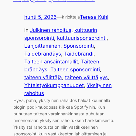
huhti 5, 2026
—
Terese Kühl
kirjoittaja
in
Julkinen rahoitus
, 
kulttuurin
sponsorointi
, 
kulttuurisponsorointi
, 
Lahjoittaminen
, 
Sponsorointi
, 
Taidebrändäys
, 
Taidebrändi
, 
Taiteen ansaintamallit
, 
Taiteen
brändäys
, 
Taiteen sponsorointi
, 
taiteen välittäjä
, 
taiteen välittäjyys
, 
Yhteistyökumppanuudet
, 
Yksityinen
rahoitus
Hyvä, paha, yksityinen raha Jos haluat kuunnella
blogin podi-muodossa klikkaa Spotifyihin. Kun
puhutaan taiteen varainhankinnasta puhutaan
nimenomaan yksityisen rahoituksen hankkimisesta.
Yksityistä rahoitusta on niin vastikkeellinen
sponsorointi kuin vastikkeeton lahjoittaminen ja