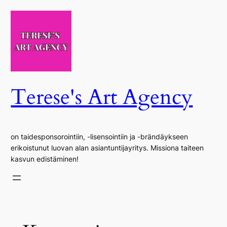
Siirry
sisältöön
Terese's Art Agency
on taidesponsorointiin, -lisensointiin ja -brändäykseen
erikoistunut luovan alan asiantuntijayritys. Missiona taiteen
kasvun edistäminen!