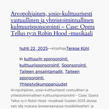
Arvopohjainen, sosio-kulttuurisesti
vastuullinen ja yhteistoiminnallinen
kulttuurisponsorointi – Case: Opera
Tellus ry:n Robin Hood -musikaali
huhti 22, 2025
—
Terese Kühl
kirjoittaja
in
kulttuurin sponsorointi
, 
kulttuurisponsorointi
, 
Sponsorointi
, 
Taiteen ansaintamallit
, 
Taiteen
sponsorointi
, 
Yhteistyökumppanuudet
Arvopohjainen, sosio-kulttuurisesti vastuullinen ja
yhteistoiminnallinen kulttuurisponsorointi – Case: Opera
Tellus ry:n Robin Hood -musikaali Vuoden 2025 alussa
sain olla mukana lanseeraamassa musiikkiteatteri- ja