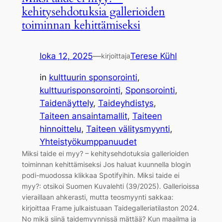
kehitysehdotuksia gallerioiden
toiminnan kehittämiseksi
loka 12, 2025
—
Terese Kühl
kirjoittaja
in
kulttuurin sponsorointi
, 
kulttuurisponsorointi
, 
Sponsorointi
, 
Taidenäyttely
, 
Taideyhdistys
, 
Taiteen ansaintamallit
, 
Taiteen
hinnoittelu
, 
Taiteen välitysmyynti
, 
Yhteistyökumppanuudet
Miksi taide ei myy? – kehitysehdotuksia gallerioiden
toiminnan kehittämiseksi Jos haluat kuunnella blogin
podi-muodossa klikkaa Spotifyihin. Miksi taide ei
myy?: otsikoi Suomen Kuvalehti (39/2025). Gallerioissa
vieraillaan ahkerasti, mutta teosmyynti sakkaa:
kirjoittaa Frame julkaistuaan Taidegalleriatilaston 2024.
No mikä siinä taidemyynnissä mättää? Kun maailma ja