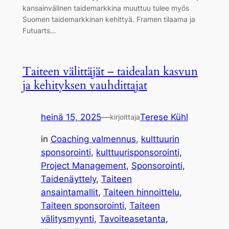
kansainvälinen taidemarkkina muuttuu tulee myös
Suomen taidemarkkinan kehittyä. Framen tilaama ja
Futuarts…
Taiteen välittäjät – taidealan kasvun
ja kehityksen vauhdittajat
heinä 15, 2025
—
Terese Kühl
kirjoittaja
in
Coaching valmennus
, 
kulttuurin
sponsorointi
, 
kulttuurisponsorointi
, 
Project Management
, 
Sponsorointi
, 
Taidenäyttely
, 
Taiteen
ansaintamallit
, 
Taiteen hinnoittelu
, 
Taiteen sponsorointi
, 
Taiteen
välitysmyynti
, 
Tavoiteasetanta
, 