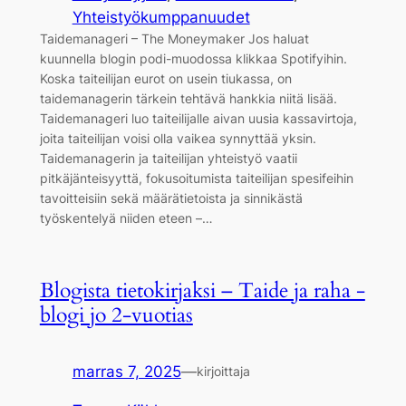
Yhteistyökumppanuudet
Taidemanageri – The Moneymaker Jos haluat
kuunnella blogin podi-muodossa klikkaa Spotifyihin.
Koska taiteilijan eurot on usein tiukassa, on
taidemanagerin tärkein tehtävä hankkia niitä lisää.
Taidemanageri luo taiteilijalle aivan uusia kassavirtoja,
joita taiteilijan voisi olla vaikea synnyttää yksin.
Taidemanagerin ja taiteilijan yhteistyö vaatii
pitkäjänteisyyttä, fokusoitumista taiteilijan spesifeihin
tavoitteisiin sekä määrätietoista ja sinnikästä
työskentelyä niiden eteen –…
Blogista tietokirjaksi – Taide ja raha -
blogi jo 2-vuotias
marras 7, 2025
—
kirjoittaja