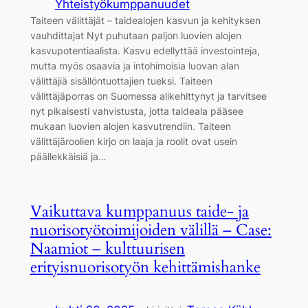
Yhteistyökumppanuudet
Taiteen välittäjät – taidealojen kasvun ja kehityksen
vauhdittajat Nyt puhutaan paljon luovien alojen
kasvupotentiaalista. Kasvu edellyttää investointeja,
mutta myös osaavia ja intohimoisia luovan alan
välittäjiä sisällöntuottajien tueksi. Taiteen
välittäjäporras on Suomessa alikehittynyt ja tarvitsee
nyt pikaisesti vahvistusta, jotta taideala pääsee
mukaan luovien alojen kasvutrendiin. Taiteen
välittäjäroolien kirjo on laaja ja roolit ovat usein
päällekkäisiä ja…
Vaikuttava kumppanuus taide- ja
nuorisotyötoimijoiden välillä – Case:
Naamiot – kulttuurisen
erityisnuorisotyön kehittämishanke