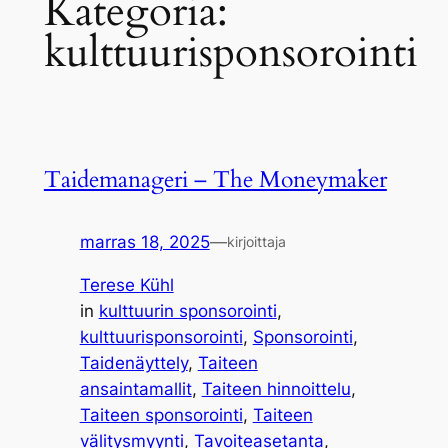
Kategoria:
kulttuurisponsorointi
Taidemanageri – The Moneymaker
marras 18, 2025
—
kirjoittaja
Terese Kühl
in
kulttuurin sponsorointi
, 
kulttuurisponsorointi
, 
Sponsorointi
, 
Taidenäyttely
, 
Taiteen
ansaintamallit
, 
Taiteen hinnoittelu
, 
Taiteen sponsorointi
, 
Taiteen
välitysmyynti
, 
Tavoiteasetanta
, 