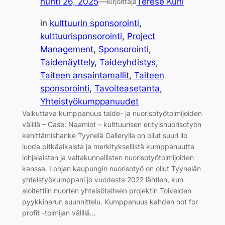
huhti 26, 2025
—
Terese Kühl
kirjoittaja
in
kulttuurin sponsorointi
, 
kulttuurisponsorointi
, 
Project
Management
, 
Sponsorointi
, 
Taidenäyttely
, 
Taideyhdistys
, 
Taiteen ansaintamallit
, 
Taiteen
sponsorointi
, 
Tavoiteasetanta
, 
Yhteistyökumppanuudet
Vaikuttava kumppanuus taide- ja nuorisotyötoimijoiden
välillä – Case: Naamiot – kulttuurisen erityisnuorisotyön
kehittämishanke Tyynelä Gallerylla on ollut suuri ilo
luoda pitkäaikaista ja merkityksellistä kumppanuutta
lohjalaisten ja valtakunnallisten nuorisotyötoimijoiden
kanssa. Lohjan kaupungin nuorisotyö on ollut Tyynelän
yhteistyökumppani jo vuodesta 2022 lähtien, kun
aloitettiin nuorten yhteisötaiteen projektin Toiveiden
pyykkinarun suunnittelu. Kumppanuus kahden not for
profit -toimijan välillä…