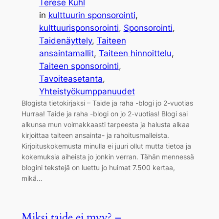
Terese Kühl
in
kulttuurin sponsorointi
, 
kulttuurisponsorointi
, 
Sponsorointi
, 
Taidenäyttely
, 
Taiteen
ansaintamallit
, 
Taiteen hinnoittelu
, 
Taiteen sponsorointi
, 
Tavoiteasetanta
, 
Yhteistyökumppanuudet
Blogista tietokirjaksi – Taide ja raha -blogi jo 2-vuotias
Hurraa! Taide ja raha -blogi on jo 2-vuotias! Blogi sai
alkunsa mun voimakkaasti tarpeesta ja halusta alkaa
kirjoittaa taiteen ansainta- ja rahoitusmalleista.
Kirjoituskokemusta minulla ei juuri ollut mutta tietoa ja
kokemuksia aiheista jo jonkin verran. Tähän mennessä
blogini tekstejä on luettu jo huimat 7.500 kertaa,
mikä…
Miksi taide ei myy? –