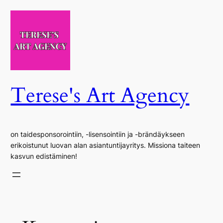
Siirry
sisältöön
Terese's Art Agency
on taidesponsorointiin, -lisensointiin ja -brändäykseen
erikoistunut luovan alan asiantuntijayritys. Missiona taiteen
kasvun edistäminen!