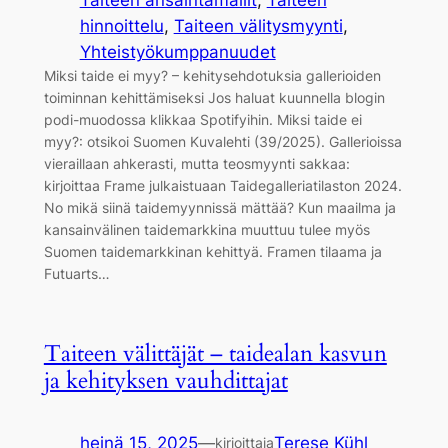
hinnoittelu
, 
Taiteen välitysmyynti
, 
Yhteistyökumppanuudet
Miksi taide ei myy? – kehitysehdotuksia gallerioiden
toiminnan kehittämiseksi Jos haluat kuunnella blogin
podi-muodossa klikkaa Spotifyihin. Miksi taide ei
myy?: otsikoi Suomen Kuvalehti (39/2025). Gallerioissa
vieraillaan ahkerasti, mutta teosmyynti sakkaa:
kirjoittaa Frame julkaistuaan Taidegalleriatilaston 2024.
No mikä siinä taidemyynnissä mättää? Kun maailma ja
kansainvälinen taidemarkkina muuttuu tulee myös
Suomen taidemarkkinan kehittyä. Framen tilaama ja
Futuarts…
Taiteen välittäjät – taidealan kasvun
ja kehityksen vauhdittajat
heinä 15, 2025
—
Terese Kühl
kirjoittaja