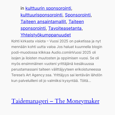
in
kulttuurin sponsorointi
, 
kulttuurisponsorointi
, 
Sponsorointi
, 
Taiteen ansaintamallit
, 
Taiteen
sponsorointi
, 
Tavoiteasetanta
, 
Yhteistyökumppanuudet
Kohti kirkasta visiota – Vuosi 2025 on paketissa ja nyt
mennään kohti uutta valoa Jos haluat kuunnella blogin
podi-muodossa klikkaa Audio.comiinVuosi 2025 oli
isojen ja iloisten muutosten ja oppimisen vuosi. Se oli
myös ensimmäinen vuoteni yrittäjänä kesäkuussa
perustamassani taiteen välittäjyyteen erikoistuneessa
Terese’s Art Agency:ssa. Yrittäjyys sai lentävän lähdön
kun palveluilleni oli jo valmiiksi kysyntää. Töitä…
Taidemanageri – The Moneymaker