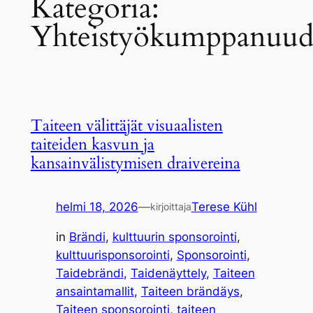
Kategoria:
Yhteistyökumppanuud
Taiteen välittäjät visuaalisten
taiteiden kasvun ja
kansainvälistymisen draivereina
helmi 18, 2026
—
Terese Kühl
kirjoittaja
in
Brändi
, 
kulttuurin sponsorointi
, 
kulttuurisponsorointi
, 
Sponsorointi
, 
Taidebrändi
, 
Taidenäyttely
, 
Taiteen
ansaintamallit
, 
Taiteen brändäys
, 
Taiteen sponsorointi
, 
taiteen