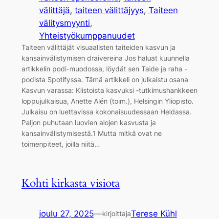
välittäjä
, 
taiteen välittäjyys
, 
Taiteen
välitysmyynti
, 
Yhteistyökumppanuudet
Taiteen välittäjät visuaalisten taiteiden kasvun ja
kansainvälistymisen draivereina Jos haluat kuunnella
artikkelin podi-muodossa, löydät sen Taide ja raha -
podista Spotifyssa. Tämä artikkeli on julkaistu osana
Kasvun varassa: Kiistoista kasvuksi -tutkimushankkeen
loppujulkaisua, Anette Alén (toim.), Helsingin Yliopisto.
Julkaisu on luettavissa kokonaisuudessaan Heldassa.
Paljon puhutaan luovien alojen kasvusta ja
kansainvälistymisestä.1 Mutta mitkä ovat ne
toimenpiteet, joilla niitä…
Kohti kirkasta visiota
joulu 27, 2025
—
Terese Kühl
kirjoittaja