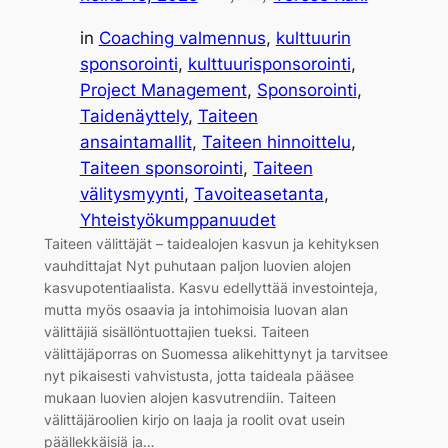
in
Coaching valmennus
, 
kulttuurin
sponsorointi
, 
kulttuurisponsorointi
, 
Project Management
, 
Sponsorointi
, 
Taidenäyttely
, 
Taiteen
ansaintamallit
, 
Taiteen hinnoittelu
, 
Taiteen sponsorointi
, 
Taiteen
välitysmyynti
, 
Tavoiteasetanta
, 
Yhteistyökumppanuudet
Taiteen välittäjät – taidealojen kasvun ja kehityksen
vauhdittajat Nyt puhutaan paljon luovien alojen
kasvupotentiaalista. Kasvu edellyttää investointeja,
mutta myös osaavia ja intohimoisia luovan alan
välittäjiä sisällöntuottajien tueksi. Taiteen
välittäjäporras on Suomessa alikehittynyt ja tarvitsee
nyt pikaisesti vahvistusta, jotta taideala pääsee
mukaan luovien alojen kasvutrendiin. Taiteen
välittäjäroolien kirjo on laaja ja roolit ovat usein
päällekkäisiä ja…