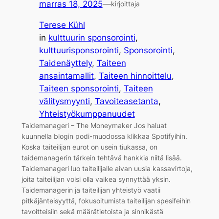
marras 18, 2025
—
kirjoittaja
Terese Kühl
in
kulttuurin sponsorointi
, 
kulttuurisponsorointi
, 
Sponsorointi
, 
Taidenäyttely
, 
Taiteen
ansaintamallit
, 
Taiteen hinnoittelu
, 
Taiteen sponsorointi
, 
Taiteen
välitysmyynti
, 
Tavoiteasetanta
, 
Yhteistyökumppanuudet
Taidemanageri – The Moneymaker Jos haluat
kuunnella blogin podi-muodossa klikkaa Spotifyihin.
Koska taiteilijan eurot on usein tiukassa, on
taidemanagerin tärkein tehtävä hankkia niitä lisää.
Taidemanageri luo taiteilijalle aivan uusia kassavirtoja,
joita taiteilijan voisi olla vaikea synnyttää yksin.
Taidemanagerin ja taiteilijan yhteistyö vaatii
pitkäjänteisyyttä, fokusoitumista taiteilijan spesifeihin
tavoitteisiin sekä määrätietoista ja sinnikästä