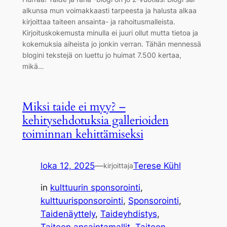
alkunsa mun voimakkaasti tarpeesta ja halusta alkaa
kirjoittaa taiteen ansainta- ja rahoitusmalleista.
Kirjoituskokemusta minulla ei juuri ollut mutta tietoa ja
kokemuksia aiheista jo jonkin verran. Tähän mennessä
blogini tekstejä on luettu jo huimat 7.500 kertaa,
mikä…
Miksi taide ei myy? –
kehitysehdotuksia gallerioiden
toiminnan kehittämiseksi
loka 12, 2025
—
Terese Kühl
kirjoittaja
in
kulttuurin sponsorointi
, 
kulttuurisponsorointi
, 
Sponsorointi
, 
Taidenäyttely
, 
Taideyhdistys
, 
Taiteen ansaintamallit
, 
Taiteen