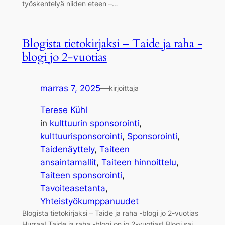
työskentelyä niiden eteen –…
Blogista tietokirjaksi – Taide ja raha -
blogi jo 2-vuotias
marras 7, 2025
—
kirjoittaja
Terese Kühl
in
kulttuurin sponsorointi
, 
kulttuurisponsorointi
, 
Sponsorointi
, 
Taidenäyttely
, 
Taiteen
ansaintamallit
, 
Taiteen hinnoittelu
, 
Taiteen sponsorointi
, 
Tavoiteasetanta
, 
Yhteistyökumppanuudet
Blogista tietokirjaksi – Taide ja raha -blogi jo 2-vuotias
Hurraa! Taide ja raha -blogi on jo 2-vuotias! Blogi sai