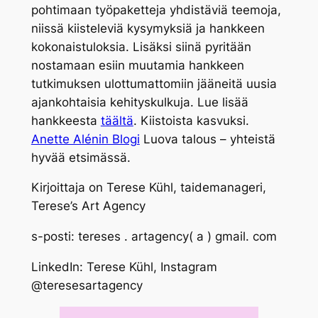
pohtimaan työpaketteja yhdistäviä teemoja,
niissä kiisteleviä kysymyksiä ja hankkeen
kokonaistuloksia. Lisäksi siinä pyritään
nostamaan esiin muutamia hankkeen
tutkimuksen ulottumattomiin jääneitä uusia
ajankohtaisia kehityskulkuja. Lue lisää
hankkeesta
täältä
. Kiistoista kasvuksi.
Anette Alénin Blogi
Luova talous – yhteistä
hyvää etsimässä.
Kirjoittaja on Terese Kühl, taidemanageri,
Terese’s Art Agency
s-posti: tereses . artagency( a ) gmail. com
LinkedIn: Terese Kühl, Instagram
@teresesartagency