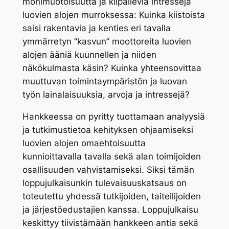
monimuotoisuutta ja kilpailevia intressejä
luovien alojen murroksessa: Kuinka kiistoista
saisi rakentavia ja kenties eri tavalla
ymmärretyn ”kasvun” moottoreita luovien
alojen ääniä kuunnellen ja niiden
näkökulmasta käsin? Kuinka yhteensovittaa
muuttuvan toimintaympäristön ja luovan
työn lainalaisuuksia, arvoja ja intressejä?
Hankkeessa on pyritty tuottamaan analyysiä
ja tutkimustietoa kehityksen ohjaamiseksi
luovien alojen omaehtoisuutta
kunnioittavalla tavalla sekä alan toimijoiden
osallisuuden vahvistamiseksi. Siksi tämän
loppujulkaisunkin tulevaisuuskatsaus on
toteutettu yhdessä tutkijoiden, taiteilijoiden
ja järjestöedustajien kanssa. Loppujulkaisu
keskittyy tiivistämään hankkeen antia sekä