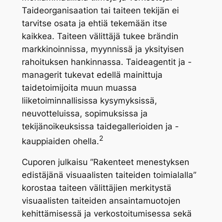
Taideorganisaation tai taiteen tekijän ei
tarvitse osata ja ehtiä tekemään itse
kaikkea. Taiteen välittäjä tukee brändin
markkinoinnissa, myynnissä ja yksityisen
rahoituksen hankinnassa. Taideagentit ja -
managerit tukevat edellä mainittuja
taidetoimijoita muun muassa
liiketoiminnallisissa kysymyksissä,
neuvotteluissa, sopimuksissa ja
tekijänoikeuksissa taidegallerioiden ja -
2
kauppiaiden ohella.
Cuporen julkaisu ”Rakenteet menestyksen
edistäjänä visuaalisten taiteiden toimialalla”
korostaa taiteen välittäjien merkitystä
visuaalisten taiteiden ansaintamuotojen
kehittämisessä ja verkostoitumisessa sekä