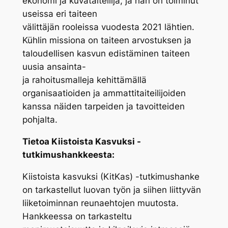
ekonomi ja kuvataiteilija, ja hän on toiminut
useissa eri taiteen
välittäjän rooleissa vuodesta 2021 lähtien.
Kühlin missiona on taiteen arvostuksen ja
taloudellisen kasvun edistäminen taiteen
uusia ansainta-
ja rahoitusmalleja kehittämällä
organisaatioiden ja ammattitaiteilijoiden
kanssa näiden tarpeiden ja tavoitteiden
pohjalta.
Tietoa Kiistoista Kasvuksi -
tutkimushankkeesta:
Kiistoista kasvuksi (KitKas) -tutkimushanke
on tarkastellut luovan työn ja siihen liittyvän
liiketoiminnan reunaehtojen muutosta.
Hankkeessa on tarkasteltu