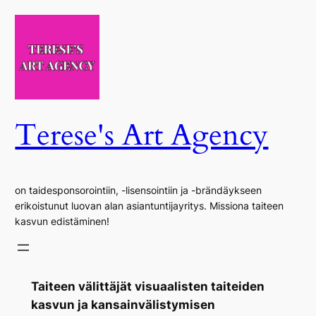
Siirry
sisältöön
Terese's Art Agency
on taidesponsorointiin, -lisensointiin ja -brändäykseen
erikoistunut luovan alan asiantuntijayritys. Missiona taiteen
kasvun edistäminen!
Taiteen välittäjät visuaalisten taiteiden
kasvun ja kansainvälistymisen