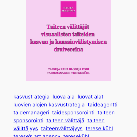
kasvustrategia
luova ala
luovat alat
luovien alojen kasvustrategia
taideagentti
taidemanageri
taidesponsorointi
taiteen
sponsorointi
taiteen välittäjä
taiteen
välittäjyys
taiteenvälittäjyys
terese kühl
terese’s art agency
teresekühl