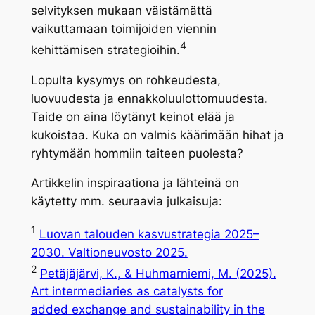
selvityksen mukaan väistämättä
vaikuttamaan toimijoiden viennin
4
kehittämisen strategioihin.
Lopulta kysymys on rohkeudesta,
luovuudesta ja ennakkoluulottomuudesta.
Taide on aina löytänyt keinot elää ja
kukoistaa. Kuka on valmis käärimään hihat ja
ryhtymään hommiin taiteen puolesta?
Artikkelin inspiraationa ja lähteinä on
käytetty mm. seuraavia julkaisuja:
1
Luovan talouden kasvustrategia 2025–
2030. Valtioneuvosto 2025.
2
Petäjäjärvi, K., & Huhmarniemi, M. (2025).
Art intermediaries as catalysts for
added exchange and sustainability in the