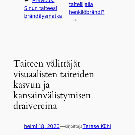
←
Previous:
taiteilijalla
Sinun taiteesi
henkilöbrändi?
brändäysmatka
→
Taiteen välittäjät
visuaalisten taiteiden
kasvun ja
kansainvälistymisen
draivereina
helmi 18, 2026
—
Terese Kühl
kirjoittaja