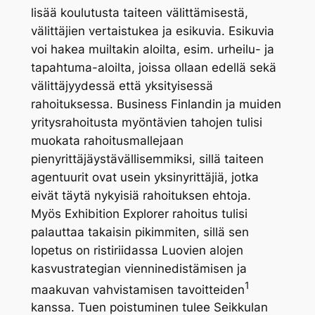
lisää koulutusta taiteen välittämisestä,
välittäjien vertaistukea ja esikuvia. Esikuvia
voi hakea muiltakin aloilta, esim. urheilu- ja
tapahtuma-aloilta, joissa ollaan edellä sekä
välittäjyydessä että yksityisessä
rahoituksessa. Business Finlandin ja muiden
yritysrahoitusta myöntävien tahojen tulisi
muokata rahoitusmallejaan
pienyrittäjäystävällisemmiksi, sillä taiteen
agentuurit ovat usein yksinyrittäjiä, jotka
eivät täytä nykyisiä rahoituksen ehtoja.
Myös Exhibition Explorer rahoitus tulisi
palauttaa takaisin pikimmiten, sillä sen
lopetus on ristiriidassa Luovien alojen
kasvustrategian vienninedistämisen ja
1
maakuvan vahvistamisen tavoitteiden
kanssa. Tuen poistuminen tulee Seikkulan