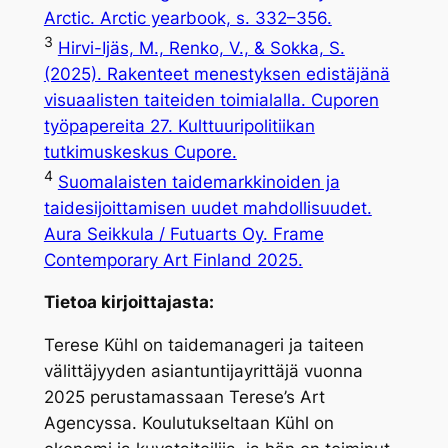
Arctic. Arctic yearbook, s. 332–356.
3
Hirvi-Ijäs, M., Renko, V., & Sokka, S.
(2025). Rakenteet menestyksen edistäjänä
visuaalisten taiteiden toimialalla. Cuporen
työpapereita 27. Kulttuuripolitiikan
tutkimuskeskus Cupore.
4
Suomalaisten taidemarkkinoiden ja
taidesijoittamisen uudet mahdollisuudet.
Aura Seikkula / Futuarts Oy. Frame
Contemporary Art Finland 2025.
Tietoa kirjoittajasta:
Terese Kühl on taidemanageri ja taiteen
välittäjyyden asiantuntijayrittäjä vuonna
2025 perustamassaan Terese’s Art
Agencyssa. Koulutukseltaan Kühl on