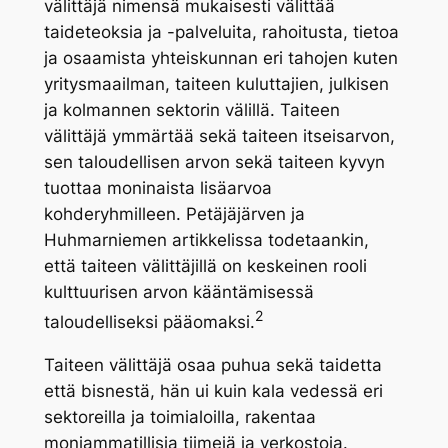
välittäjä nimensä mukaisesti välittää
taideteoksia ja -palveluita, rahoitusta, tietoa
ja osaamista yhteiskunnan eri tahojen kuten
yritysmaailman, taiteen kuluttajien, julkisen
ja kolmannen sektorin välillä. Taiteen
välittäjä ymmärtää sekä taiteen itseisarvon,
sen taloudellisen arvon sekä taiteen kyvyn
tuottaa moninaista lisäarvoa
kohderyhmilleen. Petäjäjärven ja
Huhmarniemen artikkelissa todetaankin,
että taiteen välittäjillä on keskeinen rooli
kulttuurisen arvon kääntämisessä
2
taloudelliseksi pääomaksi.
Taiteen välittäjä osaa puhua sekä taidetta
että bisnestä, hän ui kuin kala vedessä eri
sektoreilla ja toimialoilla, rakentaa
moniammatillisia tiimejä ja verkostoja.