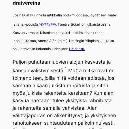
draivereina
Jos haluat kuunnella artikkelin podi-muodossa, löydät sen Taide
Spotifyssa
ja raha -podista
. Tämä artikkeli on julkaistu osana
Kasvun varassa: Kiistoista kasvuksi -tutkimushankkeen
loppujulkaisua, Anette Alén (toim.), Helsingin Yliopisto. Julkaisu
on luettavissa kokonaisuudessaan
Heldassa.
Paljon puhutaan luovien alojen kasvusta ja
1
kansainvälistymisestä.
Mutta mitkä ovat ne
toimenpiteet, joilla niitä voidaan edistää, jos
samaan aikaan julkista rahoitusta ja siten
myös julkisia rakenteita karsitaan? Kun alan
kasvua haetaan, tulee yksityistä rahoitusta
ja rakenteita samalla vahvistaa. Alan
välittäjäporras on alikehittynyt, ja yksityiseen
rahoitukseen suhtaudutaan paikoin nuivasti.