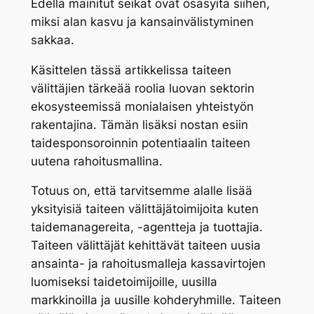
Edellä mainitut seikat ovat osasyitä siihen,
miksi alan kasvu ja kansainvälistyminen
sakkaa.
Käsittelen tässä artikkelissa taiteen
välittäjien tärkeää roolia luovan sektorin
ekosysteemissä monialaisen yhteistyön
rakentajina. Tämän lisäksi nostan esiin
taidesponsoroinnin potentiaalin taiteen
uutena rahoitusmallina.
Totuus on, että tarvitsemme alalle lisää
yksityisiä taiteen välittäjätoimijoita kuten
taidemanagereita, -agentteja ja tuottajia.
Taiteen välittäjät kehittävät taiteen uusia
ansainta- ja rahoitusmalleja kassavirtojen
luomiseksi taidetoimijoille, uusilla
markkinoilla ja uusille kohderyhmille. Taiteen