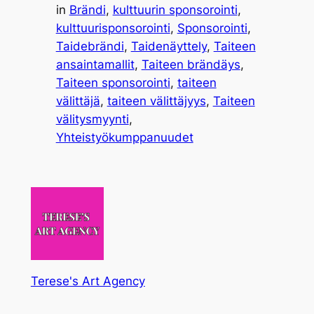
in
Brändi
, 
kulttuurin sponsorointi
, 
kulttuurisponsorointi
, 
Sponsorointi
, 
Taidebrändi
, 
Taidenäyttely
, 
Taiteen
ansaintamallit
, 
Taiteen brändäys
, 
Taiteen sponsorointi
, 
taiteen
välittäjä
, 
taiteen välittäjyys
, 
Taiteen
välitysmyynti
, 
Yhteistyökumppanuudet
Terese's Art Agency