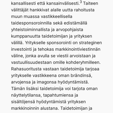
3
kansallisesti että kansainvälisesti.
Taiteen
välittäjät hankkivat alalle uutta rahoitusta
muun muassa vastikkeellisella
taidesponsoroinnilla sekä edistämällä
yhteistoiminnallista ja arvopohjaista
kumppanuutta taidetoimijan ja yrityksen
välillä. Yritykselle sponsorointi on strateginen
investointi ja tehokas markkinointiviestinnän
väline, jonka avulla se viestii arvoistaan ja
vastuullisuudestaan omille kohderyhmilleen.
Rahasuoritusta vastaan taidetoimija tarjoaa
yritykselle vastikkeena oman brändinsä,
arvojensa ja imagonsa hyödyntämistä.
Tämän lisäksi taidetoimija voi tarjota oman
näyttelytilansa, tapahtumiensa ja
sisältöjensä hyödyntämistä yrityksen
markkinoinnin alustana. Taidetoimijan ja