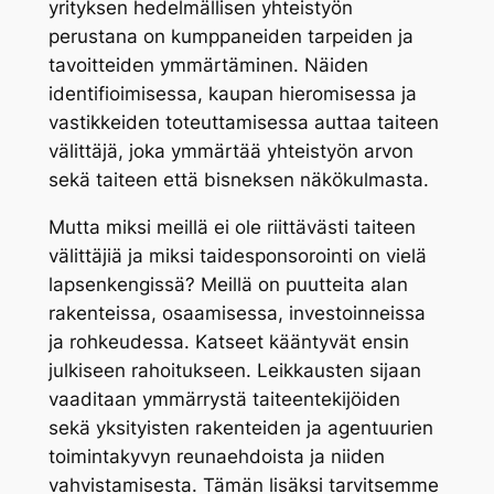
yrityksen hedelmällisen yhteistyön
perustana on kumppaneiden tarpeiden ja
tavoitteiden ymmärtäminen. Näiden
identifioimisessa, kaupan hieromisessa ja
vastikkeiden toteuttamisessa auttaa taiteen
välittäjä, joka ymmärtää yhteistyön arvon
sekä taiteen että bisneksen näkökulmasta.
Mutta miksi meillä ei ole riittävästi taiteen
välittäjiä ja miksi taidesponsorointi on vielä
lapsenkengissä? Meillä on puutteita alan
rakenteissa, osaamisessa, investoinneissa
ja rohkeudessa. Katseet kääntyvät ensin
julkiseen rahoitukseen. Leikkausten sijaan
vaaditaan ymmärrystä taiteentekijöiden
sekä yksityisten rakenteiden ja agentuurien
toimintakyvyn reunaehdoista ja niiden
vahvistamisesta. Tämän lisäksi tarvitsemme