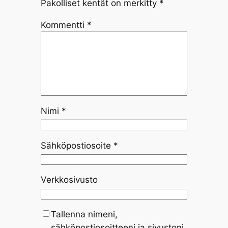
Pakolliset kentät on merkitty
*
Kommentti
*
Nimi
*
Sähköpostiosoite
*
Verkkosivusto
Tallenna nimeni,
sähköpostiosoitteeni ja sivustoni