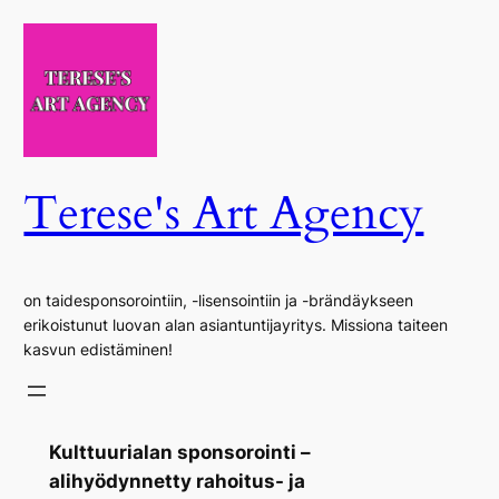
Siirry
sisältöön
Terese's Art Agency
on taidesponsorointiin, -lisensointiin ja -brändäykseen
erikoistunut luovan alan asiantuntijayritys. Missiona taiteen
kasvun edistäminen!
Kulttuurialan sponsorointi –
alihyödynnetty rahoitus- ja