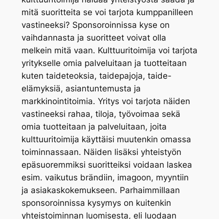
mitä suoritteita se voi tarjota kumppanilleen
vastineeksi? Sponsoroinnissa kyse on
vaihdannasta ja suoritteet voivat olla
melkein mitä vaan. Kulttuuritoimija voi tarjota
yritykselle omia palveluitaan ja tuotteitaan
kuten taideteoksia, taidepajoja, taide-
elämyksiä, asiantuntemusta ja
markkinointitoimia. Yritys voi tarjota näiden
vastineeksi rahaa, tiloja, työvoimaa sekä
omia tuotteitaan ja palveluitaan, joita
kulttuuritoimija käyttäisi muutenkin omassa
toiminnassaan. Näiden lisäksi yhteistyön
epäsuoremmiksi suoritteiksi voidaan laskea
esim. vaikutus brändiin, imagoon, myyntiin
ja asiakaskokemukseen. Parhaimmillaan
sponsoroinnissa kysymys on kuitenkin
yhteistoiminnan luomisesta, eli luodaan