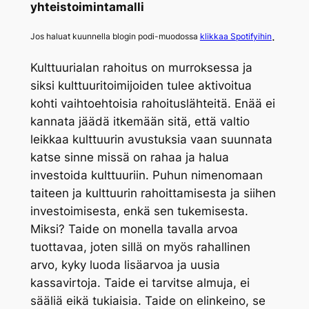
yhteistoimintamalli
.
Jos haluat kuunnella blogin podi-muodossa
klikkaa Spotifyihin
Kulttuurialan rahoitus on murroksessa ja
siksi kulttuuritoimijoiden tulee aktivoitua
kohti vaihtoehtoisia rahoituslähteitä. Enää ei
kannata jäädä itkemään sitä, että valtio
leikkaa kulttuurin avustuksia vaan suunnata
katse sinne missä on rahaa ja halua
investoida kulttuuriin. Puhun nimenomaan
taiteen ja kulttuurin rahoittamisesta ja siihen
investoimisesta, enkä sen tukemisesta.
Miksi? Taide on monella tavalla arvoa
tuottavaa, joten sillä on myös rahallinen
arvo, kyky luoda lisäarvoa ja uusia
kassavirtoja. Taide ei tarvitse almuja, ei
sääliä eikä tukiaisia. Taide on elinkeino, se