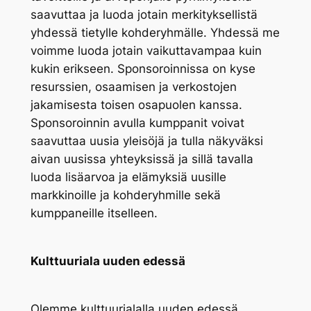
saavuttaa ja luoda jotain merkityksellistä
yhdessä tietylle kohderyhmälle. Yhdessä me
voimme luoda jotain vaikuttavampaa kuin
kukin erikseen. Sponsoroinnissa on kyse
resurssien, osaamisen ja verkostojen
jakamisesta toisen osapuolen kanssa.
Sponsoroinnin avulla kumppanit voivat
saavuttaa uusia yleisöjä ja tulla näkyväksi
aivan uusissa yhteyksissä ja sillä tavalla
luoda lisäarvoa ja elämyksiä uusille
markkinoille ja kohderyhmille sekä
kumppaneille itselleen.
Kulttuuriala uuden edessä
Olemme kulttuurialalla uuden edessä,