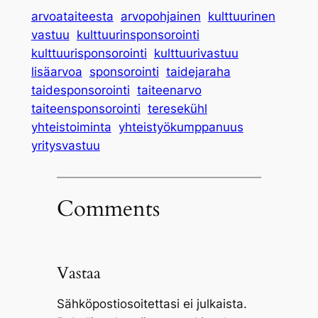
arvoataiteesta
arvopohjainen
kulttuurinen
vastuu
kulttuurinsponsorointi
kulttuurisponsorointi
kulttuurivastuu
lisäarvoa
sponsorointi
taidejaraha
taidesponsorointi
taiteenarvo
taiteensponsorointi
teresekühl
yhteistoiminta
yhteistyökumppanuus
yritysvastuu
Comments
Vastaa
Sähköpostiosoitettasi ei julkaista.