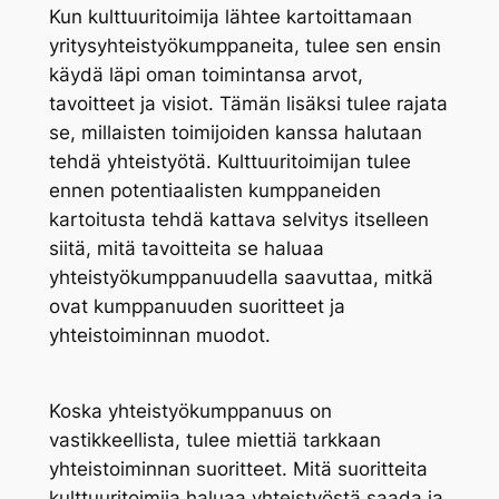
Kun kulttuuritoimija lähtee kartoittamaan
yritysyhteistyökumppaneita, tulee sen ensin
käydä läpi oman toimintansa arvot,
tavoitteet ja visiot. Tämän lisäksi tulee rajata
se, millaisten toimijoiden kanssa halutaan
tehdä yhteistyötä. Kulttuuritoimijan tulee
ennen potentiaalisten kumppaneiden
kartoitusta tehdä kattava selvitys itselleen
siitä, mitä tavoitteita se haluaa
yhteistyökumppanuudella saavuttaa, mitkä
ovat kumppanuuden suoritteet ja
yhteistoiminnan muodot.
Koska yhteistyökumppanuus on
vastikkeellista, tulee miettiä tarkkaan
yhteistoiminnan suoritteet. Mitä suoritteita
kulttuuritoimija haluaa yhteistyöstä saada ja