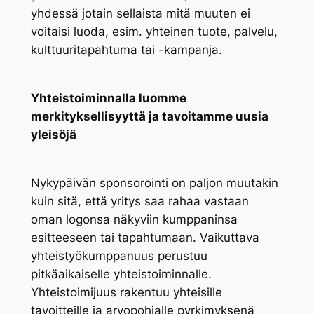
yhdessä jotain sellaista mitä muuten ei
voitaisi luoda, esim. yhteinen tuote, palvelu,
kulttuuritapahtuma tai -kampanja.
Yhteistoiminnalla luomme
merkityksellisyyttä ja tavoitamme uusia
yleisöjä
Nykypäivän sponsorointi on paljon muutakin
kuin sitä, että yritys saa rahaa vastaan
oman logonsa näkyviin kumppaninsa
esitteeseen tai tapahtumaan. Vaikuttava
yhteistyökumppanuus perustuu
pitkäaikaiselle yhteistoiminnalle.
Yhteistoimijuus rakentuu yhteisille
tavoitteille ja arvopohjalle pyrkimyksenä