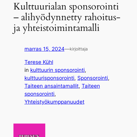
Kulttuurialan sponsorointi
– alihyödynnetty rahoitus-
ja yhteistoimintamalli
marras 15, 2024
—
kirjoittaja
Terese Kühl
in
kulttuurin sponsorointi
, 
kulttuurisponsorointi
, 
Sponsorointi
, 
Taiteen ansaintamallit
, 
Taiteen
sponsorointi
, 
Yhteistyökumppanuudet