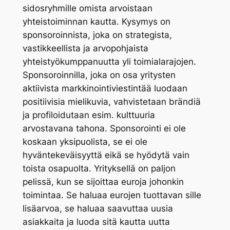
sidosryhmille omista arvoistaan
yhteistoiminnan kautta. Kysymys on
sponsoroinnista, joka on strategista,
vastikkeellista ja arvopohjaista
yhteistyökumppanuutta yli toimialarajojen.
Sponsoroinnilla, joka on osa yritysten
aktiivista markkinointiviestintää luodaan
positiivisia mielikuvia, vahvistetaan brändiä
ja profiloidutaan esim. kulttuuria
arvostavana tahona. Sponsorointi ei ole
koskaan yksipuolista, se ei ole
hyväntekeväisyyttä eikä se hyödytä vain
toista osapuolta. Yrityksellä on paljon
pelissä, kun se sijoittaa euroja johonkin
toimintaa. Se haluaa eurojen tuottavan sille
lisäarvoa, se haluaa saavuttaa uusia
asiakkaita ja luoda sitä kautta uutta