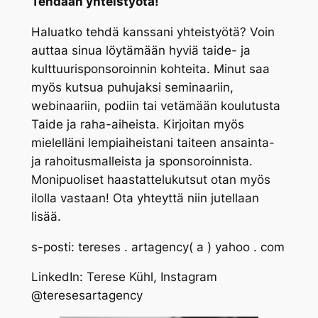
Tehdään yhteistyötä!
Haluatko tehdä kanssani yhteistyötä? Voin
auttaa sinua löytämään hyviä taide- ja
kulttuurisponsoroinnin kohteita. Minut saa
myös kutsua puhujaksi seminaariin,
webinaariin, podiin tai vetämään koulutusta
Taide ja raha-aiheista. Kirjoitan myös
mielelläni lempiaiheistani taiteen ansainta-
ja rahoitusmalleista ja sponsoroinnista.
Monipuoliset haastattelukutsut otan myös
ilolla vastaan! Ota yhteyttä niin jutellaan
lisää.
s-posti: tereses . artagency( a ) yahoo . com
LinkedIn: Terese Kühl, Instagram
@teresesartagency