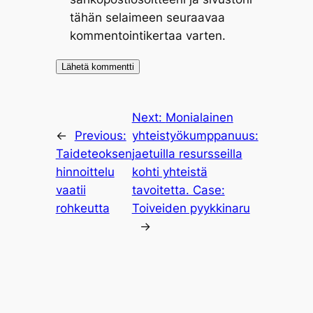
tähän selaimeen seuraavaa
kommentointikertaa varten.
Next:
Monialainen
←
Previous:
yhteistyökumppanuus:
Taideteoksen
jaetuilla resursseilla
hinnoittelu
kohti yhteistä
vaatii
tavoitetta. Case:
rohkeutta
Toiveiden pyykkinaru
→