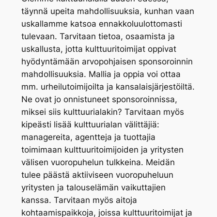
täynnä upeita mahdollisuuksia, kunhan vaan
uskallamme katsoa ennakkoluulottomasti
tulevaan. Tarvitaan tietoa, osaamista ja
uskallusta, jotta kulttuuritoimijat oppivat
hyödyntämään arvopohjaisen sponsoroinnin
mahdollisuuksia. Mallia ja oppia voi ottaa
mm. urheilutoimijoilta ja kansalaisjärjestöiltä.
Ne ovat jo onnistuneet sponsoroinnissa,
miksei siis kulttuurialakin? Tarvitaan myös
kipeästi lisää kulttuurialan välittäjiä:
managereita, agentteja ja tuottajia
toimimaan kulttuuritoimijoiden ja yritysten
välisen vuoropuhelun tulkkeina. Meidän
tulee päästä aktiiviseen vuoropuheluun
yritysten ja talouselämän vaikuttajien
kanssa. Tarvitaan myös aitoja
kohtaamispaikkoja, joissa kulttuuritoimijat ja