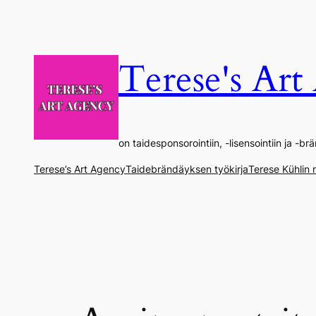
Siirry
sisältöön
Terese's Ar
on taidesponsorointiin, -lisensointiin ja -
Terese’s Art Agency
Taidebrändäyksen työkirja
Terese Kühlin r