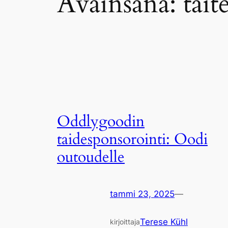
Avainsana:
tait
Oddlygoodin
taidesponsorointi: Oodi
outoudelle
tammi 23, 2025
—
Terese Kühl
kirjoittaja