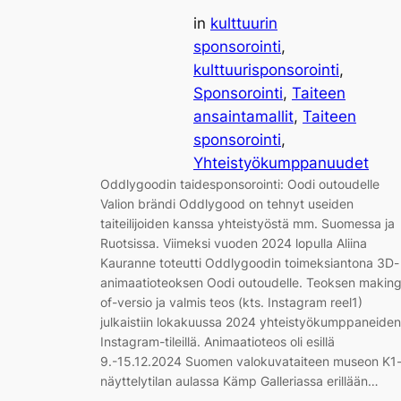
in
kulttuurin
sponsorointi
, 
kulttuurisponsorointi
, 
Sponsorointi
, 
Taiteen
ansaintamallit
, 
Taiteen
sponsorointi
, 
Yhteistyökumppanuudet
Oddlygoodin taidesponsorointi: Oodi outoudelle
Valion brändi Oddlygood on tehnyt useiden
taiteilijoiden kanssa yhteistyöstä mm. Suomessa ja
Ruotsissa. Viimeksi vuoden 2024 lopulla Aliina
Kauranne toteutti Oddlygoodin toimeksiantona 3D-
animaatioteoksen Oodi outoudelle. Teoksen makin
of-versio ja valmis teos (kts. Instagram reel1)
julkaistiin lokakuussa 2024 yhteistyökumppaneiden
Instagram-tileillä. Animaatioteos oli esillä
9.-15.12.2024 Suomen valokuvataiteen museon K1
näyttelytilan aulassa Kämp Galleriassa erillään…