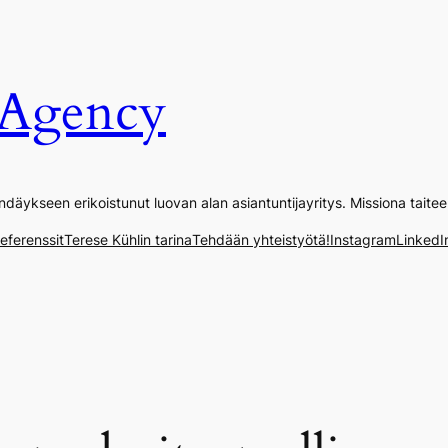
t Agency
brändäykseen erikoistunut luovan alan asiantuntijayritys. Missiona tait
eferenssit
Terese Kühlin tarina
Tehdään yhteistyötä!
Instagram
LinkedI