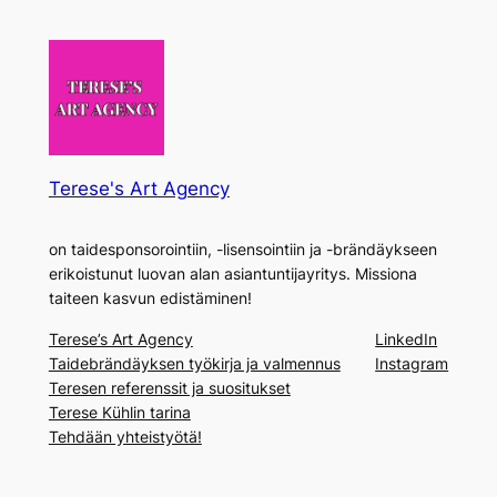
Terese's Art Agency
on taidesponsorointiin, -lisensointiin ja -brändäykseen
erikoistunut luovan alan asiantuntijayritys. Missiona
taiteen kasvun edistäminen!
Terese’s Art Agency
LinkedIn
Taidebrändäyksen työkirja ja valmennus
Instagram
Teresen referenssit ja suositukset
Terese Kühlin tarina
Tehdään yhteistyötä!