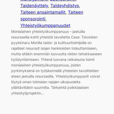
Taidenäyttely
, 
Taideyhdistys
, 
Taiteen ansaintamallit
, 
Taiteen
sponsorointi
, 
Yhteistyökumppanuudet
Monialainen yhteistyökumppanuus – jaetuilla
resursseilla kohti yhteistä tavoitetta Case: Toiveiden
pyykkinaru Monilla taide- ja kulttuuritoimijoilla on
rajalliset resurssit isojen hankkeiden toteuttamiseen,
mutta sitäkin enemmän luovuutta niiden tehokkaaseen
hyödyntämiseen. Yhtenä luovana ratkaisuna toimii
monialainen yhteistyökumppanuus, joiden
pyrkimyksenä on työskennellä yhteisten tavoitteiden
eteen jaetuilla resursseilla. Yhteistyökumppanit voivat
löytyä oman toimialan rajojen ulkopuolelta
yllättäviltäkin suunnilta. Tärkeintä poikkialaisen
yhteistyöprojektin…