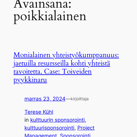
Avainsana:
poikkialainen
Monialainen yhteistyökumppanuus:
jaetuilla resursseilla kohti yhteistä
tavoitetta. Case: Toiveiden
pyykkinaru
marras 23, 2024
—
kirjoittaja
Terese Kühl
in
kulttuurin sponsorointi
, 
kulttuurisponsorointi
, 
Project
Management
, 
Sponsorointi
, 