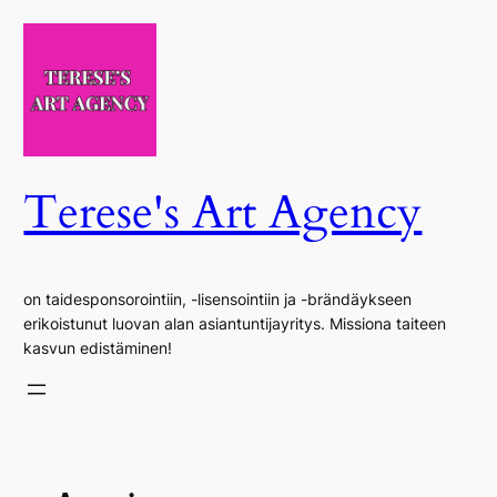
Siirry
sisältöön
Terese's Art Agency
on taidesponsorointiin, -lisensointiin ja -brändäykseen
erikoistunut luovan alan asiantuntijayritys. Missiona taiteen
kasvun edistäminen!