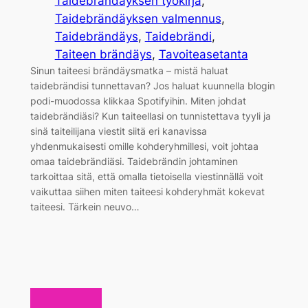
Taidebrändäyksen työkirja
, 
Taidebrändäyksen valmennus
, 
Taidebrändäys
, 
Taidebrändi
, 
Taiteen brändäys
, 
Tavoiteasetanta
Sinun taiteesi brändäysmatka – mistä haluat
taidebrändisi tunnettavan? Jos haluat kuunnella blogin
podi-muodossa klikkaa Spotifyihin. Miten johdat
taidebrändiäsi? Kun taiteellasi on tunnistettava tyyli ja
sinä taiteilijana viestit siitä eri kanavissa
yhdenmukaisesti omille kohderyhmillesi, voit johtaa
omaa taidebrändiäsi. Taidebrändin johtaminen
tarkoittaa sitä, että omalla tietoisella viestinnällä voit
vaikuttaa siihen miten taiteesi kohderyhmät kokevat
taiteesi. Tärkein neuvo…