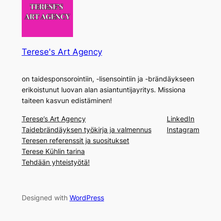
Terese's Art Agency
on taidesponsorointiin, -lisensointiin ja -brändäykseen
erikoistunut luovan alan asiantuntijayritys. Missiona
taiteen kasvun edistäminen!
Terese’s Art Agency
LinkedIn
Taidebrändäyksen työkirja ja valmennus
Instagram
Teresen referenssit ja suositukset
Terese Kühlin tarina
Tehdään yhteistyötä!
Designed with
WordPress