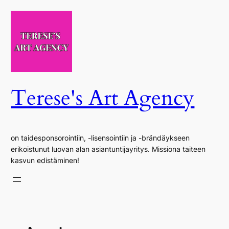
Siirry
sisältöön
Terese's Art Agency
on taidesponsorointiin, -lisensointiin ja -brändäykseen
erikoistunut luovan alan asiantuntijayritys. Missiona taiteen
kasvun edistäminen!