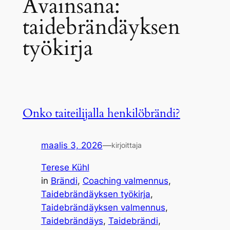
Avainsana:
taidebrändäyksen
työkirja
Onko taiteilijalla henkilöbrändi?
maalis 3, 2026
—
kirjoittaja
Terese Kühl
in
Brändi
, 
Coaching valmennus
, 
Taidebrändäyksen työkirja
, 
Taidebrändäyksen valmennus
, 
Taidebrändäys
, 
Taidebrändi
, 