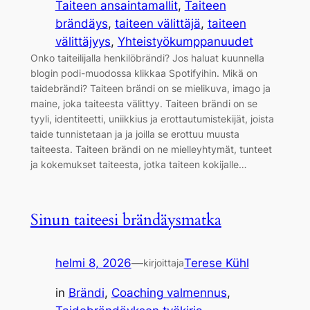
Taiteen ansaintamallit
, 
Taiteen
brändäys
, 
taiteen välittäjä
, 
taiteen
välittäjyys
, 
Yhteistyökumppanuudet
Onko taiteilijalla henkilöbrändi? Jos haluat kuunnella
blogin podi-muodossa klikkaa Spotifyihin. Mikä on
taidebrändi? Taiteen brändi on se mielikuva, imago ja
maine, joka taiteesta välittyy. Taiteen brändi on se
tyyli, identiteetti, uniikkius ja erottautumistekijät, joista
taide tunnistetaan ja ja joilla se erottuu muusta
taiteesta. Taiteen brändi on ne mielleyhtymät, tunteet
ja kokemukset taiteesta, jotka taiteen kokijalle…
Sinun taiteesi brändäysmatka
helmi 8, 2026
—
Terese Kühl
kirjoittaja
in
Brändi
, 
Coaching valmennus
, 